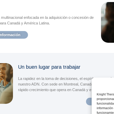
multinacional enfocada en la adquisición o concesión de
para Canadá y América Latina.
información
Un buen lugar para trabajar
La rapidez en la toma de decisiones, el espíritu empren
nuestro ADN. Con sede en Montreal, Canadá, Knight Ther
rápido crecimiento que opera en Canadá y en mercados in
Knight Thera
proporcionan
Más inform
funcionalida
información 
funcionamien