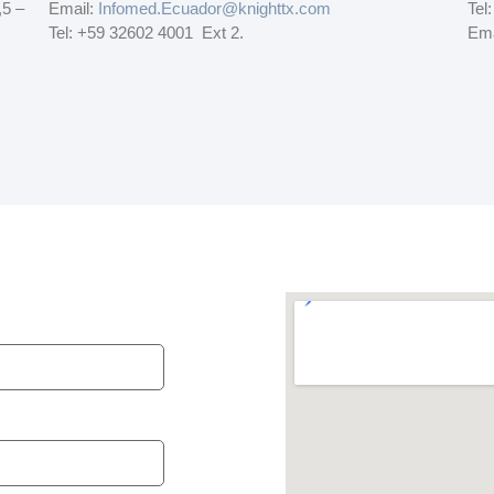
,5 –
Email:
Infomed.Ecuador@knighttx.com
Tel
Tel: +59 32602 4001 Ext 2.
Ema