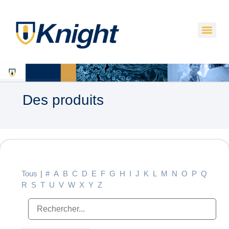
Des produits
Tous
|
#
A
B
C
D
E
F
G
H
I
J
K
L
M
N
O
P
Q
R
S
T
U
V
W
X
Y
Z