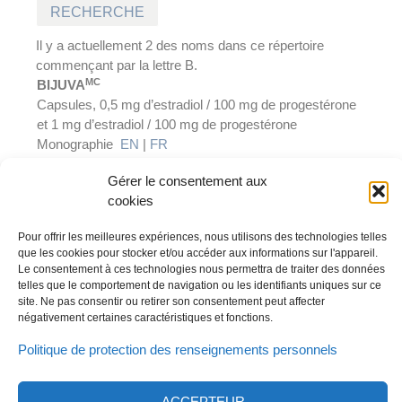
Il y a actuellement 2 des noms dans ce répertoire
commençant par la lettre B.
MC
BIJUVA
Capsules, 0,5 mg d’estradiol / 100 mg de progestérone
et 1 mg d’estradiol / 100 mg de progestérone
Monographie
EN
|
FR
Gérer le consentement aux
MD
BURINEX
cookies
Comprimés, 1 mg et 5 mg de bumétanide
Pour offrir les meilleures expériences, nous utilisons des technologies telles
que les cookies pour stocker et/ou accéder aux informations sur l'appareil.
Le consentement à ces technologies nous permettra de traiter des données
telles que le comportement de navigation ou les identifiants uniques sur ce
site. Ne pas consentir ou retirer son consentement peut affecter
négativement certaines caractéristiques et fonctions.
Politique de protection des renseignements personnels
© 2023 Tous droits réservés | Thérapeutique Knight Inc.
EN
FR
Politique de confidentialité
|
ACCEPTEUR