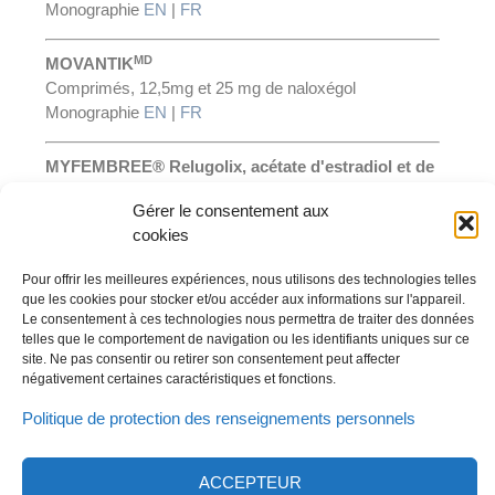
Monographie
EN
|
FR
MD
MOVANTIK
Comprimés, 12,5mg et 25 mg de naloxégol
Monographie
EN
|
FR
MYFEMBREE® Relugolix, acétate d'estradiol et de
noréthindrone
Gérer le consentement aux
Comprimés, 40 mg/1 mg/0,5 mg, voie orale
cookies
Monographie
EN
|
FR
Pour offrir les meilleures expériences, nous utilisons des technologies telles
que les cookies pour stocker et/ou accéder aux informations sur l'appareil.
Le consentement à ces technologies nous permettra de traiter des données
telles que le comportement de navigation ou les identifiants uniques sur ce
site. Ne pas consentir ou retirer son consentement peut affecter
négativement certaines caractéristiques et fonctions.
Politique de protection des renseignements personnels
© 2023 Tous droits réservés | Thérapeutique Knight Inc.
EN
FR
Politique de confidentialité
|
ACCEPTEUR
Ligne d’alerte