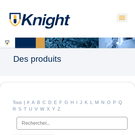
Des produits
Tous
|
#
A
B
C
D
E
F
G
H
I
J
K
L
M
N
O
P
Q
R
S
T
U
V
W
X
Y
Z