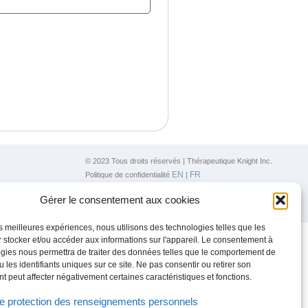
© 2023 Tous droits réservés | Thérapeutique Knight Inc.
EN
FR
Politique de confidentialité
|
Ligne d’alerte
Gérer le consentement aux cookies
EN
FR
Code de Conduite et de l'étique
|
les meilleures expériences, nous utilisons des technologies telles que les
 stocker et/ou accéder aux informations sur l'appareil. Le consentement à
gies nous permettra de traiter des données telles que le comportement de
 les identifiants uniques sur ce site. Ne pas consentir ou retirer son
 peut affecter négativement certaines caractéristiques et fonctions.
de protection des renseignements personnels