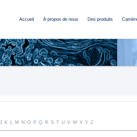
Accueil
À propos de nous
Des produits
Carrièr
J
K
L
M
N
O
P
Q
R
S
T
U
V
W
X
Y
Z