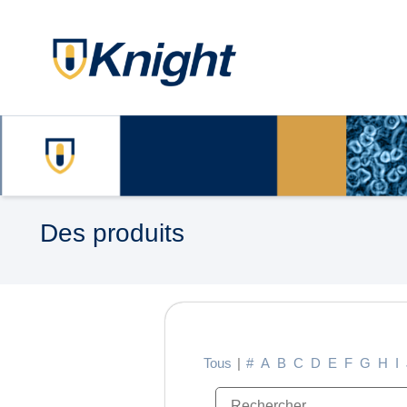
Des produits
Tous
|
#
A
B
C
D
E
F
G
H
I