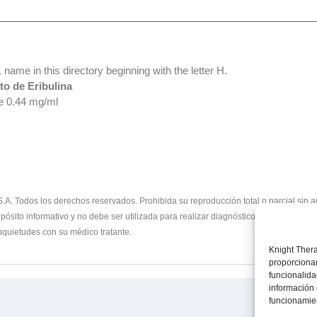
 name in this directory beginning with the letter H.
to de Eribulina
le 0.44 mg/ml
A. Todos los derechos reservados. Prohibida su reproducción total o parcial sin aut
pósito informativo y no debe ser utilizada para realizar diagnósticos o definir el 
nquietudes con su médico tratante.
Knight Thera
proporcionan
funcionalida
información 
funcionamien