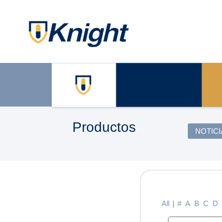
Productos
NOTICI
All
|
#
A
B
C
D