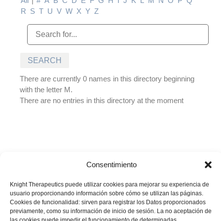
All
|
#
A
B
C
D
E
F
G
H
I
J
K
L
M
N
O
P
Q
R
S
T
U
V
W
X
Y
Z
There are currently 0 names in this directory beginning
with the letter M.
There are no entries in this directory at the moment
Consentimiento
© Biotoscana Ecuador S.A. Todos los derechos reservados.
Prohibida su reproducción total o parcial sin autorización del titular.
Knight Therapeutics puede utilizar cookies para mejorar su experiencia de
La información presentada es desarrollada con un propósito
usuario proporcionando información sobre cómo se utilizan las páginas.
informativo y no debe ser utilizada para realizar diagnósticos o definir
Cookies de funcionalidad: sirven para registrar los Datos proporcionados
el tratamiento para alguna condición médica. Recuerde siempre
previamente, como su información de inicio de sesión. La no aceptación de
las cookies puede impedir el funcionamiento de determinadas
consultar sus inquietudes con su médico tratante.