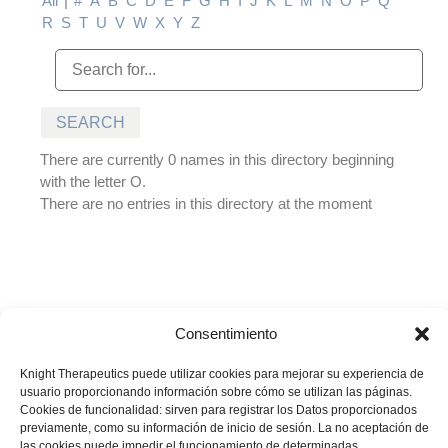
All
|
#
A
B
C
D
E
F
G
H
I
J
K
L
M
N
O
P
Q
R
S
T
U
V
W
X
Y
Z
There are currently 0 names in this directory beginning
with the letter O.
There are no entries in this directory at the moment
Consentimiento
© Biotoscana Ecuador S.A. Todos los derechos reservados.
Prohibida su reproducción total o parcial sin autorización del titular.
Knight Therapeutics puede utilizar cookies para mejorar su experiencia de
La información presentada es desarrollada con un propósito
usuario proporcionando información sobre cómo se utilizan las páginas.
informativo y no debe ser utilizada para realizar diagnósticos o definir
Cookies de funcionalidad: sirven para registrar los Datos proporcionados
el tratamiento para alguna condición médica. Recuerde siempre
previamente, como su información de inicio de sesión. La no aceptación de
las cookies puede impedir el funcionamiento de determinadas
consultar sus inquietudes con su médico tratante.