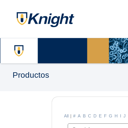
Productos
All
|
#
A
B
C
D
E
F
G
H
I
J