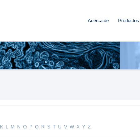
Acerca de
Productos
K
L
M
N
O
P
Q
R
S
T
U
V
W
X
Y
Z