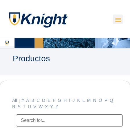
Productos
All
|
#
A
B
C
D
E
F
G
H
I
J
K
L
M
N
O
P
Q
R
S
T
U
V
W
X
Y
Z