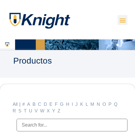
Productos
All
|
#
A
B
C
D
E
F
G
H
I
J
K
L
M
N
O
P
Q
R
S
T
U
V
W
X
Y
Z