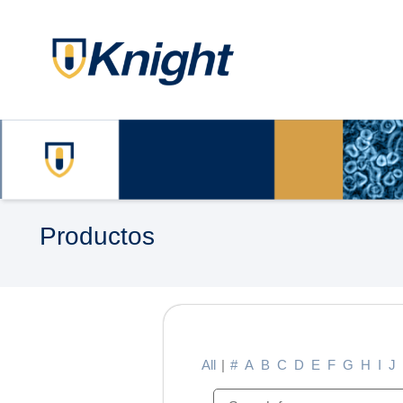
Productos
All
|
#
A
B
C
D
E
F
G
H
I
J