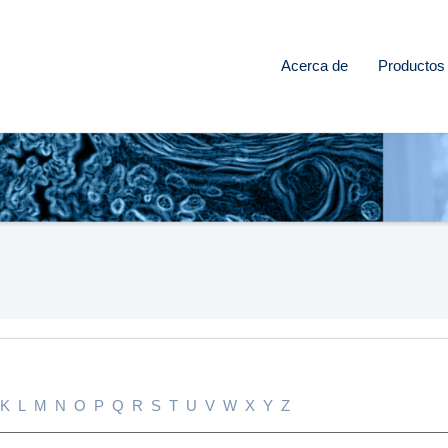
Acerca de
Productos
K
L
M
N
O
P
Q
R
S
T
U
V
W
X
Y
Z