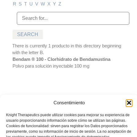
R
S
T
U
V
W
X
Y
Z
There is currently 1 producto in this directory beginning
with the letter B.
Bendam ® 100 - Clorhidrato de Bendamustina
Polvo para solución inyectable 100 mg
Consentimiento
© BIOTOSCANA FARMA DE PERÚ S.A.C. Todos los derechos
reservados. Prohibida su reproducción total o parcial sin autorización
Knight Therapeutics puede utilizar cookies para mejorar su experiencia de
del titular.
La información presentada es desarrollada con un
usuario proporcionando información sobre cómo se utilizan las páginas.
propósito informativo y no debe ser utilizada para realizar
Cookies de funcionalidad: sirven para registrar los Datos proporcionados
diagnósticos o definir el tratamiento para alguna condición médica.
previamente, como su información de inicio de sesión. La no aceptación de
Recuerde siempre consultar sus inquietudes con su médico tratante.