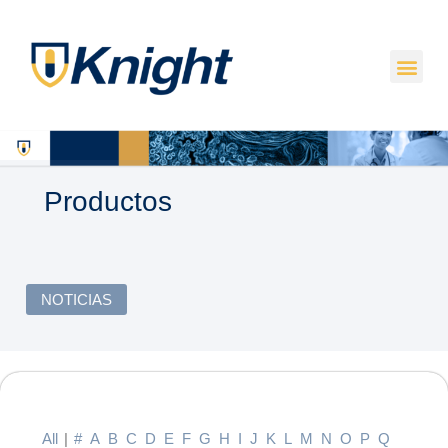
Productos
NOTICIAS
All
|
#
A
B
C
D
E
F
G
H
I
J
K
L
M
N
O
P
Q