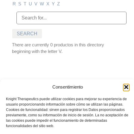
R
S
T
U
V
W
X
Y
Z
There are currently 0 productos in this directory
beginning with the letter V.
Consentimiento
© BIOTOSCANA FARMA DE PERÚ S.A.C. Todos los derechos
reservados. Prohibida su reproducción total o parcial sin autorización
Knight Therapeutics puede utilizar cookies para mejorar su experiencia de
del titular.
La información presentada es desarrollada con un
usuario proporcionando información sobre cómo se utilizan las páginas.
propósito informativo y no debe ser utilizada para realizar
Cookies de funcionalidad: sirven para registrar los Datos proporcionados
diagnósticos o definir el tratamiento para alguna condición médica.
previamente, como su información de inicio de sesión. La no aceptación de
Recuerde siempre consultar sus inquietudes con su médico tratante.
las cookies puede impedir el funcionamiento de determinadas
funcionalidades del sitio web.