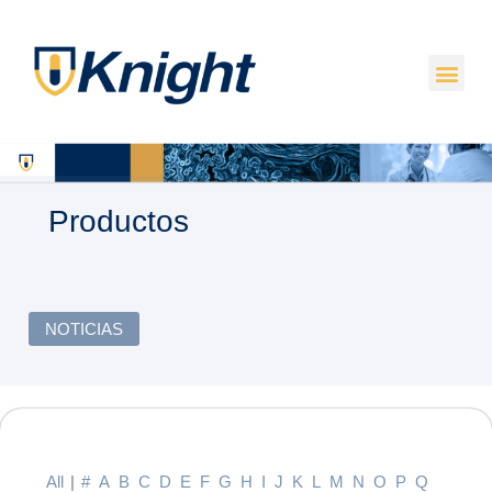
Productos
NOTICIAS
All
|
#
A
B
C
D
E
F
G
H
I
J
K
L
M
N
O
P
Q