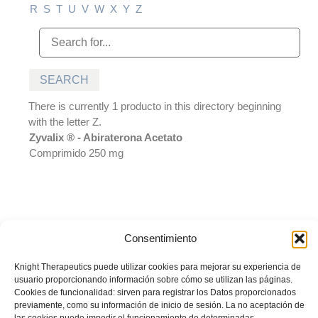
R
S
T
U
V
W
X
Y
Z
There is currently 1 producto in this directory beginning
with the letter Z.
Zyvalix ® - Abiraterona Acetato
Comprimido 250 mg
Consentimiento
© BIOTOSCANA FARMA DE PERÚ S.A.C. Todos los derechos
reservados. Prohibida su reproducción total o parcial sin autorización
Knight Therapeutics puede utilizar cookies para mejorar su experiencia de
del titular.
La información presentada es desarrollada con un
usuario proporcionando información sobre cómo se utilizan las páginas.
propósito informativo y no debe ser utilizada para realizar
Cookies de funcionalidad: sirven para registrar los Datos proporcionados
diagnósticos o definir el tratamiento para alguna condición médica.
previamente, como su información de inicio de sesión. La no aceptación de
Recuerde siempre consultar sus inquietudes con su médico tratante.