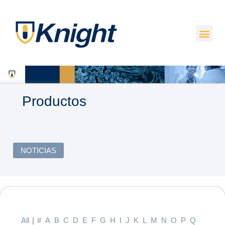
Productos
NOTICIAS
All
|
#
A
B
C
D
E
F
G
H
I
J
K
L
M
N
O
P
Q