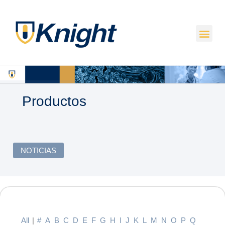
Productos
NOTICIAS
All
|
#
A
B
C
D
E
F
G
H
I
J
K
L
M
N
O
P
Q