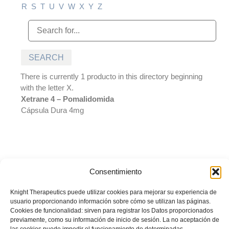
R
S
T
U
V
W
X
Y
Z
There is currently 1 producto in this directory beginning
with the letter X.
Xetrane 4 – Pomalidomida
Cápsula Dura 4mg
Consentimiento
© BIOTOSCANA FARMA DE PERÚ S.A.C. Todos los derechos
reservados. Prohibida su reproducción total o parcial sin autorización
Knight Therapeutics puede utilizar cookies para mejorar su experiencia de
del titular.
La información presentada es desarrollada con un
usuario proporcionando información sobre cómo se utilizan las páginas.
propósito informativo y no debe ser utilizada para realizar
Cookies de funcionalidad: sirven para registrar los Datos proporcionados
diagnósticos o definir el tratamiento para alguna condición médica.
previamente, como su información de inicio de sesión. La no aceptación de
Recuerde siempre consultar sus inquietudes con su médico tratante.