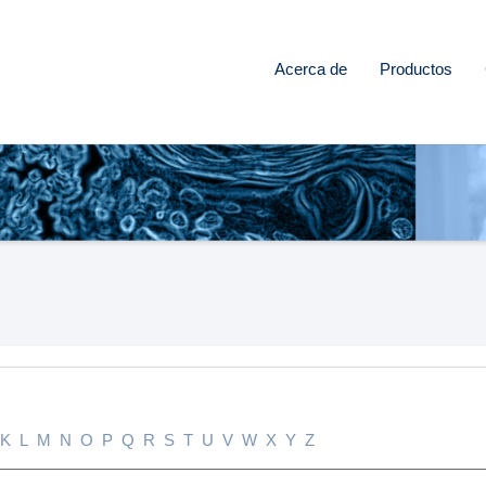
Acerca de
Productos
K
L
M
N
O
P
Q
R
S
T
U
V
W
X
Y
Z