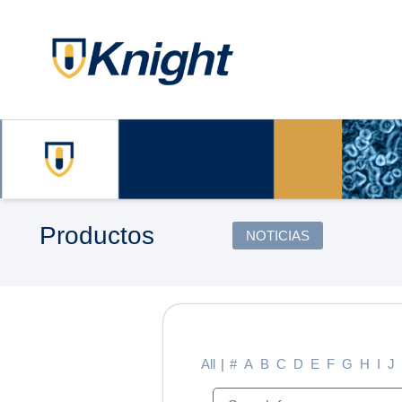
Productos
NOTICIAS
All
|
#
A
B
C
D
E
F
G
H
I
J