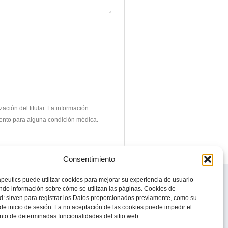
ción del titular.
La información
miento para alguna condición médica.
Consentimiento
© 2023 Todos los derechos reservados
peutics puede utilizar cookies para mejorar su experiencia de usuario
Knight Therapeutics Inc.
do información sobre cómo se utilizan las páginas. Cookies de
Política de Privacidad
d: sirven para registrar los Datos proporcionados previamente, como su
Línea ética
de inicio de sesión. La no aceptación de las cookies puede impedir el
to de determinadas funcionalidades del sitio web.
Código de Conducta y Ética Empresarial