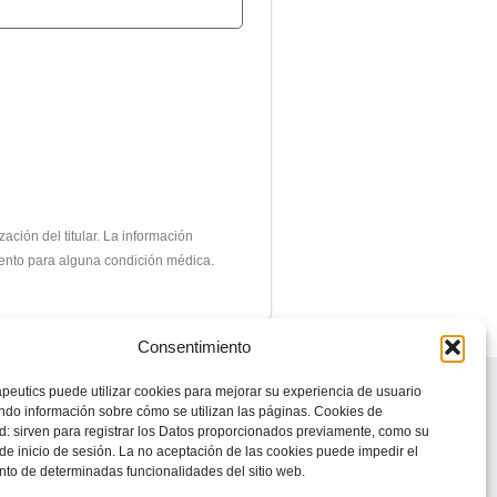
ción del titular.
La información
miento para alguna condición médica.
Consentimiento
© 2023 Todos los derechos reservados
peutics puede utilizar cookies para mejorar su experiencia de usuario
Knight Therapeutics Inc.
do información sobre cómo se utilizan las páginas. Cookies de
Política de Privacidad
d: sirven para registrar los Datos proporcionados previamente, como su
Línea ética
de inicio de sesión. La no aceptación de las cookies puede impedir el
to de determinadas funcionalidades del sitio web.
Código de Conducta y Ética Empresarial