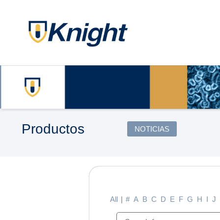
Productos
NOTICIAS
All
|
#
A
B
C
D
E
F
G
H
I
J