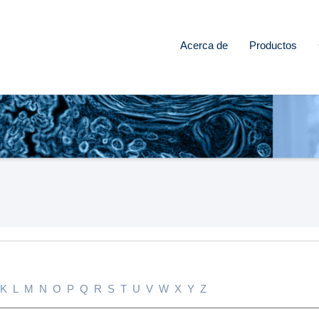
Acerca de
Productos
K
L
M
N
O
P
Q
R
S
T
U
V
W
X
Y
Z