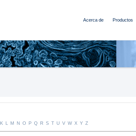
Acerca de
Productos
K
L
M
N
O
P
Q
R
S
T
U
V
W
X
Y
Z