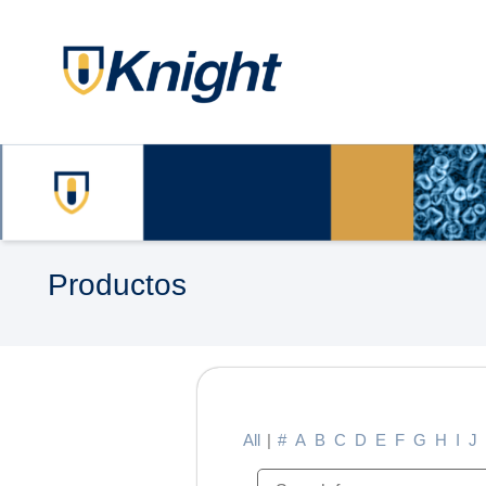
Productos
All
|
#
A
B
C
D
E
F
G
H
I
J