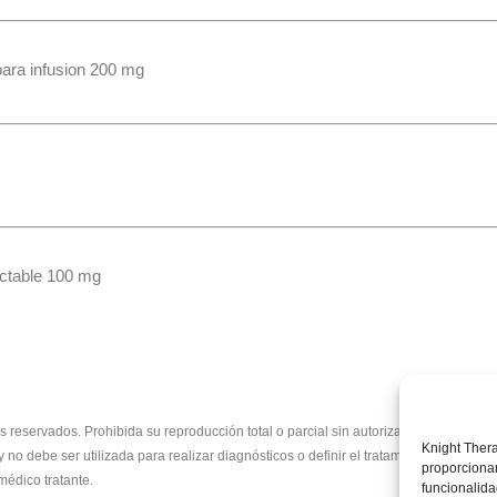
para infusion 200 mg
yectable 100 mg
reservados. Prohibida su reproducción total o parcial sin autorización del titular.
Knight Thera
y no debe ser utilizada para realizar diagnósticos o definir el tratamiento para a
proporcionan
médico tratante.
funcionalida