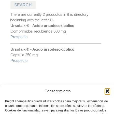
There are currently 2 productos in this directory
beginning with the letter U.
Ursofalk ® - Acido ursodesoxicolico
Comprimidos recubiertos 500 mg
Prospecto
Ursofalk ® - Acido ursodesoxicolico
Capsula 250 mg
Prospecto
Consentimiento
© Laboratorio LKM S.A. Todos los derechos reservados. Prohibida su
reproducción total o parcial sin autorización del titular.
La información
Knight Therapeutics puede utilizar cookies para mejorar su experiencia de
presentada es desarrollada con un propósito informativo y no debe
usuario proporcionando información sobre cómo se utilizan las páginas.
ser utilizada para realizar diagnósticos o definir el tratamiento para
Cookies de funcionalidad: sirven para registrar los Datos proporcionados
alguna condición médica. Recuerde siempre consultar sus