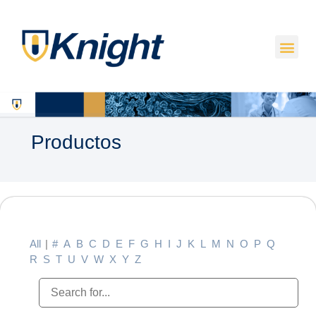
Productos
All
|
#
A
B
C
D
E
F
G
H
I
J
K
L
M
N
O
P
Q
R
S
T
U
V
W
X
Y
Z