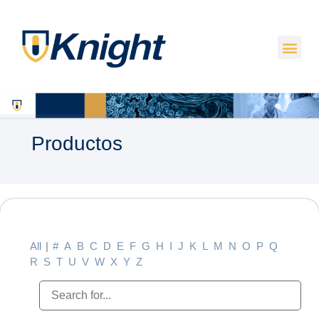
Productos
All
|
#
A
B
C
D
E
F
G
H
I
J
K
L
M
N
O
P
Q
R
S
T
U
V
W
X
Y
Z