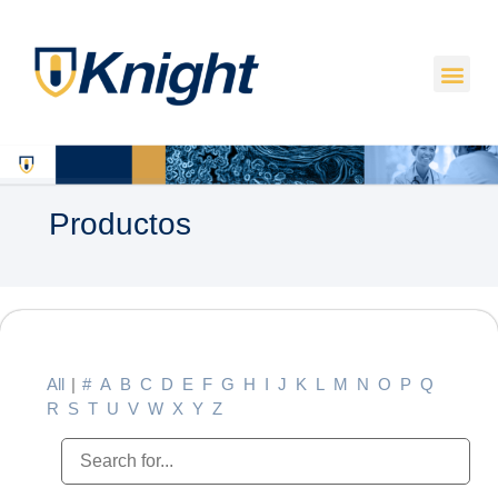
Productos
All
|
#
A
B
C
D
E
F
G
H
I
J
K
L
M
N
O
P
Q
R
S
T
U
V
W
X
Y
Z