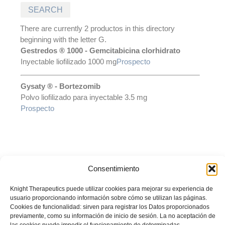
There are currently 2 productos in this directory
beginning with the letter G.
Gestredos ® 1000 - Gemcitabicina clorhidrato
Inyectable liofilizado 1000 mg
Prospecto
Gysaty ® - Bortezomib
Polvo liofilizado para inyectable 3.5 mg
Prospecto
Consentimiento
© Laboratorio LKM S.A. Todos los derechos reservados. Prohibida su
reproducción total o parcial sin autorización del titular.
La información
Knight Therapeutics puede utilizar cookies para mejorar su experiencia de
presentada es desarrollada con un propósito informativo y no debe
usuario proporcionando información sobre cómo se utilizan las páginas.
ser utilizada para realizar diagnósticos o definir el tratamiento para
Cookies de funcionalidad: sirven para registrar los Datos proporcionados
alguna condición médica. Recuerde siempre consultar sus
previamente, como su información de inicio de sesión. La no aceptación de
inquietudes con su médico tratante.