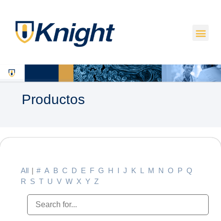
Productos
All
|
#
A
B
C
D
E
F
G
H
I
J
K
L
M
N
O
P
Q
R
S
T
U
V
W
X
Y
Z