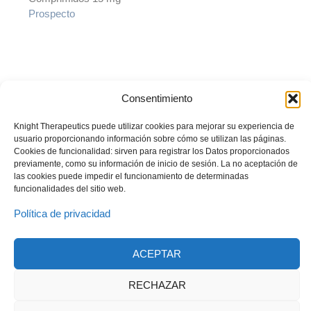
Prospecto
© Laboratorio LKM S.A. Todos los derechos reservados. Prohibida su
Consentimiento
reproducción total o parcial sin autorización del titular.
La información
Knight Therapeutics puede utilizar cookies para mejorar su experiencia de
presentada es desarrollada con un propósito informativo y no debe
usuario proporcionando información sobre cómo se utilizan las páginas.
ser utilizada para realizar diagnósticos o definir el tratamiento para
Cookies de funcionalidad: sirven para registrar los Datos proporcionados
alguna condición médica. Recuerde siempre consultar sus
previamente, como su información de inicio de sesión. La no aceptación de
inquietudes con su médico tratante.
las cookies puede impedir el funcionamiento de determinadas
funcionalidades del sitio web.
Política de privacidad
ACEPTAR
© 2023 Todos los derechos reservados
Knight Therapeutics Inc.
RECHAZAR
Política de Privacidad
Línea ética