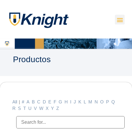
Productos
All
|
#
A
B
C
D
E
F
G
H
I
J
K
L
M
N
O
P
Q
R
S
T
U
V
W
X
Y
Z