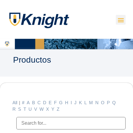
Productos
All
|
#
A
B
C
D
E
F
G
H
I
J
K
L
M
N
O
P
Q
R
S
T
U
V
W
X
Y
Z