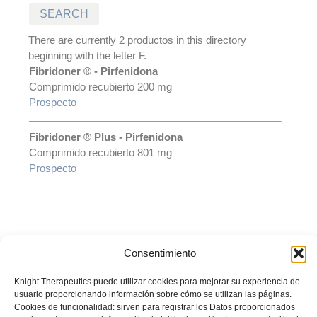
There are currently 2 productos in this directory
beginning with the letter F.
Fibridoner ® - Pirfenidona
Comprimido recubierto 200 mg
Prospecto
Fibridoner ® Plus - Pirfenidona
Comprimido recubierto 801 mg
Prospecto
Consentimiento
© Laboratorio LKM S.A. Todos los derechos reservados. Prohibida su
reproducción total o parcial sin autorización del titular.
La información
Knight Therapeutics puede utilizar cookies para mejorar su experiencia de
presentada es desarrollada con un propósito informativo y no debe
usuario proporcionando información sobre cómo se utilizan las páginas.
ser utilizada para realizar diagnósticos o definir el tratamiento para
Cookies de funcionalidad: sirven para registrar los Datos proporcionados
alguna condición médica. Recuerde siempre consultar sus