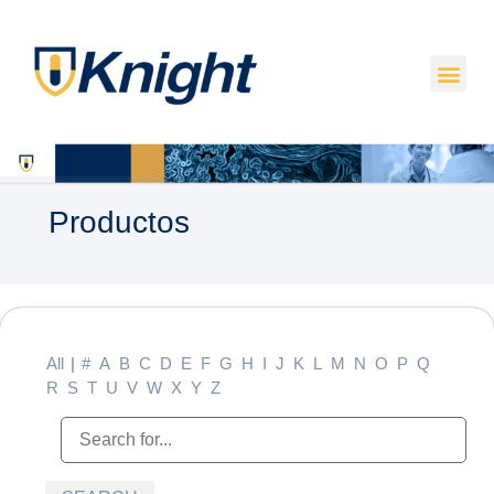
Productos
All
|
#
A
B
C
D
E
F
G
H
I
J
K
L
M
N
O
P
Q
R
S
T
U
V
W
X
Y
Z