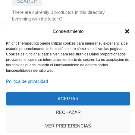
There are currently 0 productos in this directory
beginning with the letter C.
There are no entries in this directory at the moment
Consentimiento
Knight Therapeutics puede utilizar cookies para mejorar su experiencia de
usuario proporcionando información sobre cómo se utilizan las páginas.
Cookies de funcionalidad: sirven para registrar los Datos proporcionados
previamente, como su información de inicio de sesión. La no aceptación de
las cookies puede impedir el funcionamiento de determinadas
funcionalidades del sitio web.
Política de privacidad
ACEPTAR
© 2023 Todos los derechos reservados
Knight Therapeutics Inc.
Política de Privacidad
RECHAZAR
Línea ética
Código de Conducta y Ética Empresarial
VER PREFERENCIAS