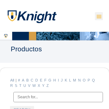
Productos
All
|
#
A
B
C
D
E
F
G
H
I
J
K
L
M
N
O
P
Q
R
S
T
U
V
W
X
Y
Z