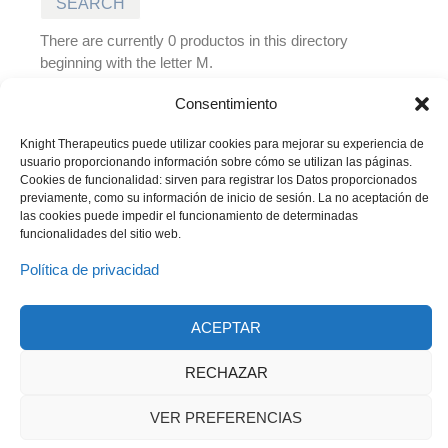
There are currently 0 productos in this directory
beginning with the letter M.
There are no entries in this directory at the moment
Consentimiento
Knight Therapeutics puede utilizar cookies para mejorar su experiencia de
usuario proporcionando información sobre cómo se utilizan las páginas.
Cookies de funcionalidad: sirven para registrar los Datos proporcionados
previamente, como su información de inicio de sesión. La no aceptación de
las cookies puede impedir el funcionamiento de determinadas
funcionalidades del sitio web.
Política de privacidad
ACEPTAR
© 2023 Todos los derechos reservados
Knight Therapeutics Inc.
Política de Privacidad
RECHAZAR
Línea ética
Código de Conducta y Ética Empresarial
VER PREFERENCIAS