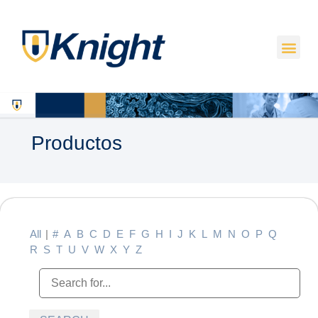
Productos
All
|
#
A
B
C
D
E
F
G
H
I
J
K
L
M
N
O
P
Q
R
S
T
U
V
W
X
Y
Z