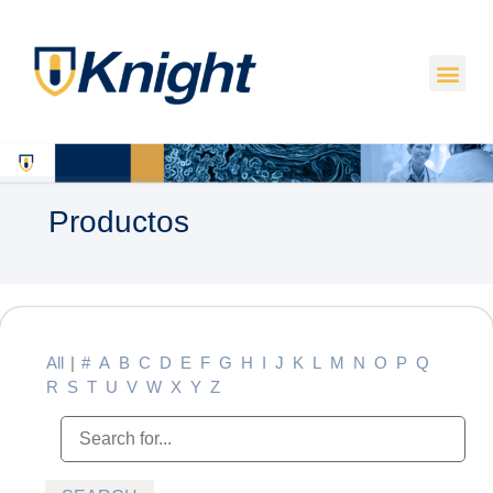
Productos
All
|
#
A
B
C
D
E
F
G
H
I
J
K
L
M
N
O
P
Q
R
S
T
U
V
W
X
Y
Z