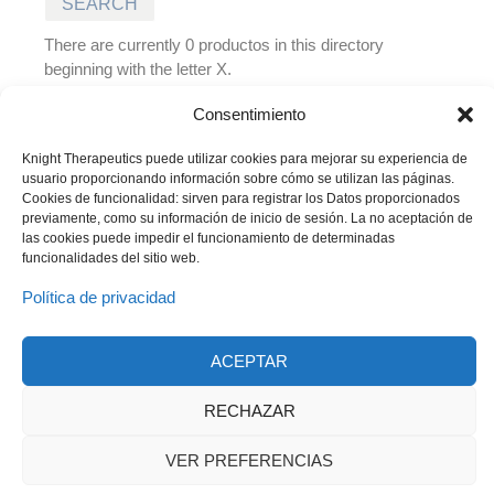
There are currently 0 productos in this directory
beginning with the letter X.
There are no entries in this directory at the moment
Consentimiento
Knight Therapeutics puede utilizar cookies para mejorar su experiencia de
usuario proporcionando información sobre cómo se utilizan las páginas.
Cookies de funcionalidad: sirven para registrar los Datos proporcionados
previamente, como su información de inicio de sesión. La no aceptación de
las cookies puede impedir el funcionamiento de determinadas
funcionalidades del sitio web.
Política de privacidad
ACEPTAR
© 2023 Todos los derechos reservados
Knight Therapeutics Inc.
Política de Privacidad
RECHAZAR
Línea ética
Código de Conducta y Ética Empresarial
VER PREFERENCIAS