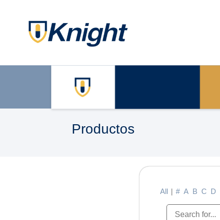
Productos
All
|
#
A
B
C
D