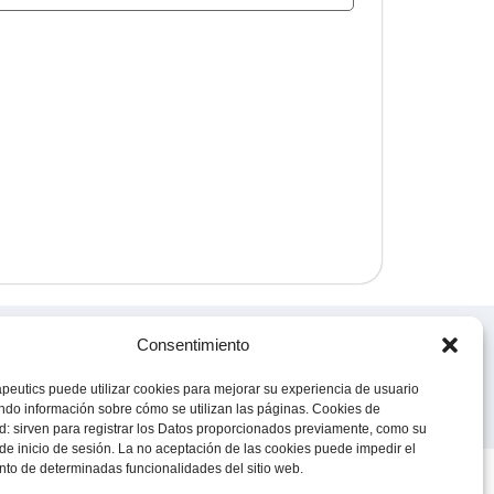
© 2023 Todos los derechos reservados
Consentimiento
Knight Therapeutics Inc.
Política de Privacidad
peutics puede utilizar cookies para mejorar su experiencia de usuario
Línea ética
do información sobre cómo se utilizan las páginas. Cookies de
Código de Conducta y Ética Empresarial
d: sirven para registrar los Datos proporcionados previamente, como su
de inicio de sesión. La no aceptación de las cookies puede impedir el
to de determinadas funcionalidades del sitio web.