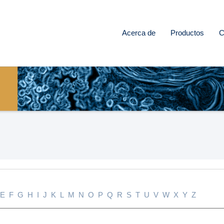
Acerca de
Productos
C
E
F
G
H
I
J
K
L
M
N
O
P
Q
R
S
T
U
V
W
X
Y
Z