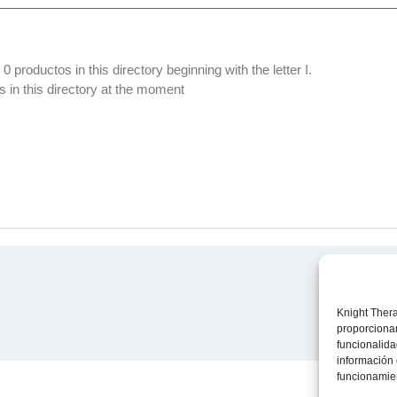
0 productos in this directory beginning with the letter I.
s in this directory at the moment
Knight Thera
proporcionan
funcionalida
información 
funcionamien