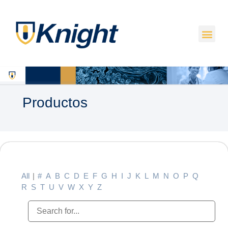
Productos
All
|
#
A
B
C
D
E
F
G
H
I
J
K
L
M
N
O
P
Q
R
S
T
U
V
W
X
Y
Z