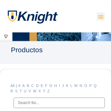
Productos
All
|
#
A
B
C
D
E
F
G
H
I
J
K
L
M
N
O
P
Q
R
S
T
U
V
W
X
Y
Z