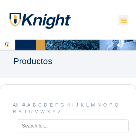
Productos
All
|
#
A
B
C
D
E
F
G
H
I
J
K
L
M
N
O
P
Q
R
S
T
U
V
W
X
Y
Z