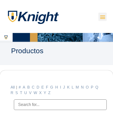
Productos
All
|
#
A
B
C
D
E
F
G
H
I
J
K
L
M
N
O
P
Q
R
S
T
U
V
W
X
Y
Z