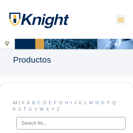
Productos
All
|
#
A
B
C
D
E
F
G
H
I
J
K
L
M
N
O
P
Q
R
S
T
U
V
W
X
Y
Z