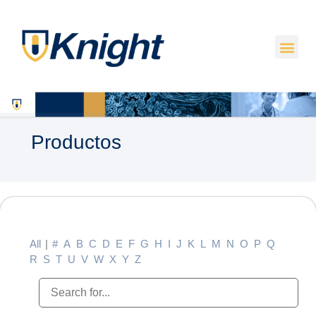
Productos
All
|
#
A
B
C
D
E
F
G
H
I
J
K
L
M
N
O
P
Q
R
S
T
U
V
W
X
Y
Z