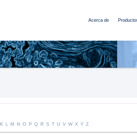
Acerca de
Producto
K
L
M
N
O
P
Q
R
S
T
U
V
W
X
Y
Z