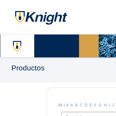
Productos
All
|
#
A
B
C
D
E
F
G
H
I
J