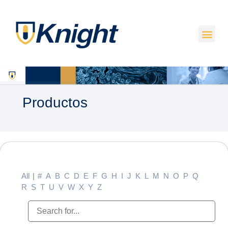
Productos
All
|
#
A
B
C
D
E
F
G
H
I
J
K
L
M
N
O
P
Q
R
S
T
U
V
W
X
Y
Z