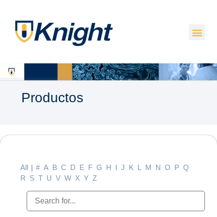
Productos
All
|
#
A
B
C
D
E
F
G
H
I
J
K
L
M
N
O
P
Q
R
S
T
U
V
W
X
Y
Z