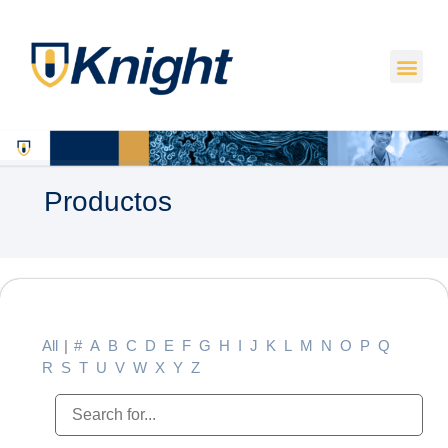
Productos
All
|
#
A
B
C
D
E
F
G
H
I
J
K
L
M
N
O
P
Q
R
S
T
U
V
W
X
Y
Z