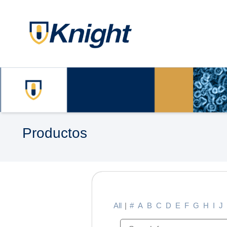
Productos
All
|
#
A
B
C
D
E
F
G
H
I
J