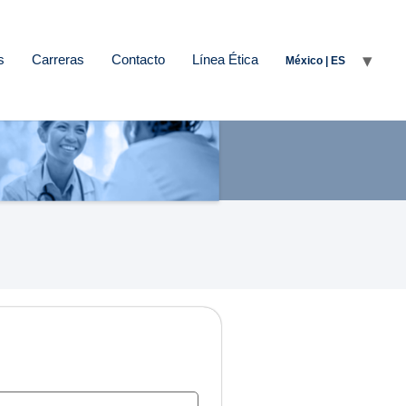
s
Carreras
Contacto
Línea Ética
México | ES