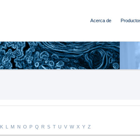
Acerca de
Producto
K
L
M
N
O
P
Q
R
S
T
U
V
W
X
Y
Z