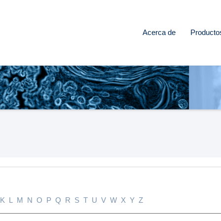
Acerca de
Producto
K
L
M
N
O
P
Q
R
S
T
U
V
W
X
Y
Z