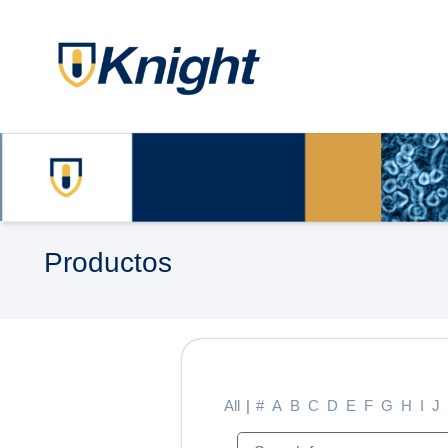
Productos
All
|
#
A
B
C
D
E
F
G
H
I
J