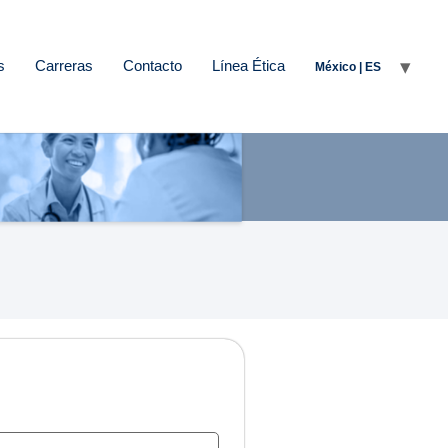
s
Carreras
Contacto
Línea Ética
México | ES