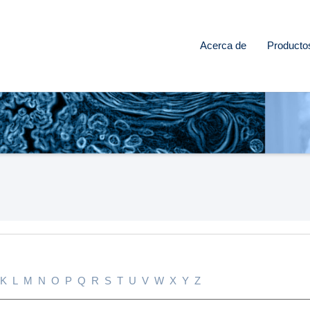
Acerca de
Producto
K
L
M
N
O
P
Q
R
S
T
U
V
W
X
Y
Z