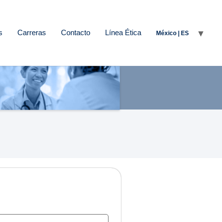
s
Carreras
Contacto
Línea Ética
México | ES