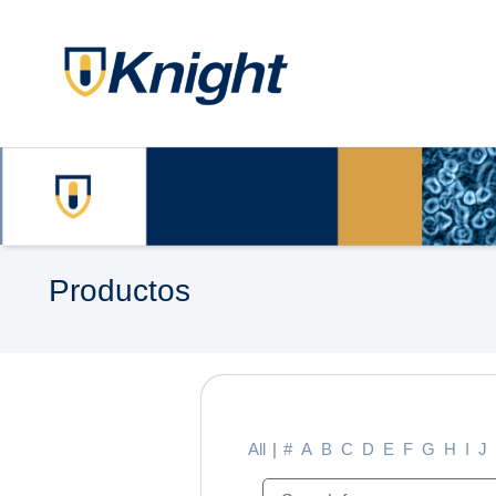
Productos
All
|
#
A
B
C
D
E
F
G
H
I
J