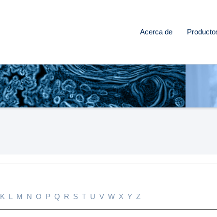
Acerca de
Producto
K
L
M
N
O
P
Q
R
S
T
U
V
W
X
Y
Z