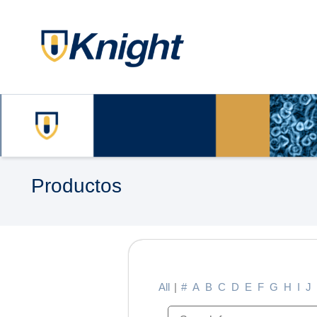
Productos
All
|
#
A
B
C
D
E
F
G
H
I
J