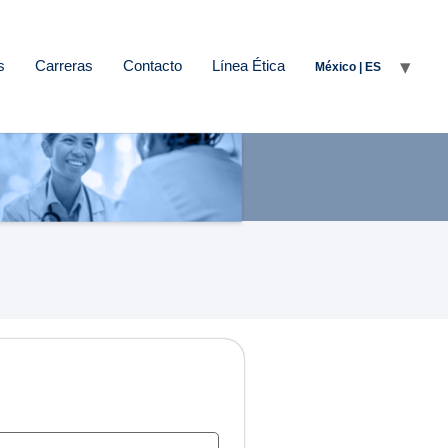
s
Carreras
Contacto
Línea Ética
México | ES